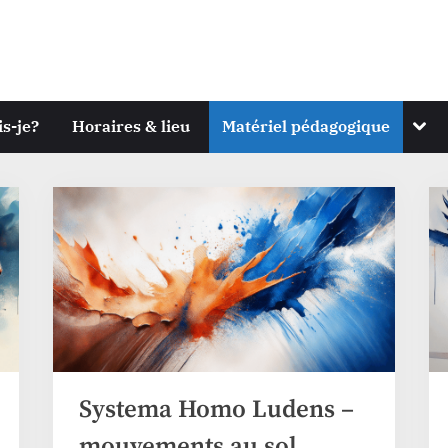
Togg
is-je?
Horaires & lieu
Matériel pédagogique
sub-
men
Systema Homo Ludens –
systema
mouvements au sol