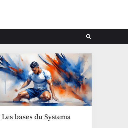
le
Toggle
u
search
form
Les bases du Systema
systema