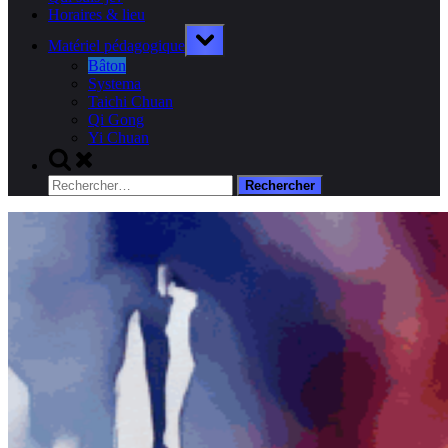
Horaires & lieu
Toggle
Matériel pédagogique
sub-
menu
Bâton
Systema
Taichi Chuan
Qi Gong
Yi Chuan
Toggle
search
Rechercher :
form